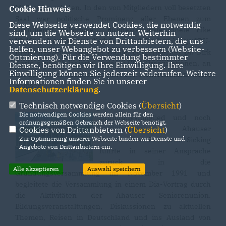
Möllers eingeladen. In den von Mitgliedern voll besetzten
Cookie Hinweis
Saal war politische Prominenz aller Ebenen zum
Diese Webseite verwendet Cookies, die notwendig
Gratulieren gekommen: Bundestagsabgeordnete Elke
sind, um die Webseite zu nutzen. Weiterhin
verwenden wir Dienste von Drittanbietern, die uns
Wülfing, Landtagsmitglied Bernhard Tenhumberg, CDU-
helfen, unser Webangebot zu verbessern (Website-
Kreisvorsitzende Gabriele Wahle, Bürgermeister Dr. Dirk
Optmierung). Für die Verwendung bestimmter
Korte sowie Delegierte anderer CDU-Organisationen, an
Dienste, benötigen wir Ihre Einwilligung. Ihre
Einwilligung können Sie jederzeit widerrufen. Weitere
der Spitze der Kreisvorsitzende der Seniorenunion, Horst
Informationen finden Sie in unserer
Semsek.
Datenschutzerklärung
.
Technisch notwendige Cookies (
Übersicht
)
Die notwendigen Cookies werden allein für den
Gründungsmitglied und noch
ordnungsgemäßen Gebrauch der Webseite benötigt.
amtierender Ahauser
Cookies von Drittanbietern (
Übersicht
)
Zur Optimierung unserer Webseite binden wir Dienste und
Vorsitzender Bernhard Sicking
Angebote von Drittanbietern ein.
führte in seiner Ansprache
zurück in die
Alle akzeptieren
Auswahl speichern
Gründungsversammlung im November 1991 und
begleitete die Versammlung in einem Dia-Vortrag durch
die Aktivitäten der Ahauser Seniorenunion.
Bildungsveranstaltungen, Diskussionen zu aktuellen
Themen, Reisen in Deutschland und ins Ausland von