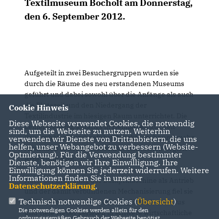
Textilmuseum Bocholt am Donnerstag,
den 6. September 2012.
Aufgeteilt in zwei Besuchergruppen wurden sie
durch die Räume des neu erstandenen Museums
geführt und dabei sowohl über die Anfänge als auch
die Blütezeit und den Niedergang der
Cookie Hinweis
Textilindustrie im hiesigen Raum unterrichtet. Die
Diese Webseite verwendet Cookies, die notwendig
Leinenweberei, anfangs in Heimarbeit auf den
sind, um die Webseite zu nutzen. Weiterhin
Bauernhöfen durchgeführt, brachte mehr und mehr
verwenden wir Dienste von Drittanbietern, die uns
helfen, unser Webangebot zu verbessern (Website-
Menschen in der wirtschaftlich schwachen Region
Optmierung). Für die Verwendung bestimmter
Arbeit und Brot.
Dienste, benötigen wir Ihre Einwilligung. Ihre
Einwilligung können Sie jederzeit widerrufen. Weitere
Informationen finden Sie in unserer
Nach der Erfindung der Dampfmaschine als Antrieb
Datenschutzerklärung
.
und der damit verbundenen Mechanisierung fiel sie
Technisch notwendige Cookies (
Übersicht
)
als häusliche Nebenerwerbsmöglichkeit zwar aus
Die notwendigen Cookies werden allein für den
und viele Weber gerieten in schwere wirtschaftliche
ordnungsgemäßen Gebrauch der Webseite benötigt.