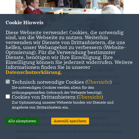
Cookie Hinweis
Diese Webseite verwendet Cookies, die notwendig
sind, um die Webseite zu nutzen. Weiterhin
verwenden wir Dienste von Drittanbietern, die uns
helfen, unser Webangebot zu verbessern (Website-
Optmierung). Für die Verwendung bestimmter
In einer Versammlung für Mitglieder und Freunde
Dienste, benötigen wir Ihre Einwilligung. Ihre
Einwilligung können Sie jederzeit widerrufen. Weitere
der Senioren Union im CDU-Stadtverband Ahaus am
Informationen finden Sie in unserer
Dienstag im Saal der Gaststätte Möllers am Wall
Datenschutzerklärung
.
hatte der in der vorigen Woche gewählte Kandidat
Technisch notwendige Cookies (
Übersicht
)
der CDU Christoph Almering Gelegenheit, sich den
Die notwendigen Cookies werden allein für den
Senioren und Seniorinnen seiner Partei
ordnungsgemäßen Gebrauch der Webseite benötigt.
Cookies von Drittanbietern (
Übersicht
)
vorzustellen.
Zur Optimierung unserer Webseite binden wir Dienste und
Angebote von Drittanbietern ein.
Auf Einladung des Vorsitzenden Bruno Wolf konnte
er nicht nur Aussagen zu seinem Lebenslauf
Alle akzeptieren
Auswahl speichern
machen, sondern auch ausführlich seine Sicht der
politischen Gegebenheiten in Ahaus darstellen und
erläutern.