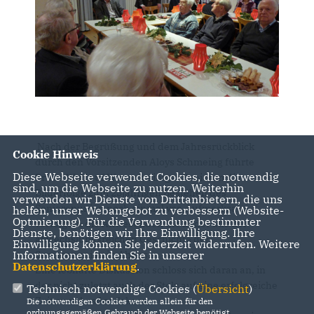
Nach der Begrüßung und dem Jahresrückblick
Cookie Hinweis
durch den Vorsitzenden Aloys Schmeing führte
Diese Webseite verwendet Cookies, die notwendig
Bruno Wolf auf Wunsch einiger Senioren die
sind, um die Webseite zu nutzen. Weiterhin
Bilderfolge zum 25jährigen Bestehen des
verwenden wir Dienste von Drittanbietern, die uns
Seniorenunion noch einmal vor. Aufmerksam
helfen, unser Webangebot zu verbessern (Website-
Optmierung). Für die Verwendung bestimmter
verfolgten die Anwesenden die Bilder aus der
Dienste, benötigen wir Ihre Einwilligung. Ihre
abwechslungsreichen Geschichte der
Einwilligung können Sie jederzeit widerrufen. Weitere
Informationen finden Sie in unserer
Seniorenunion in Ahaus.
Datenschutzerklärung
.
Eine lebhafte Diskussion schloss sich daran an, in
der nicht zuletzt auch der Stolz auf eine erfolgreiche
Technisch notwendige Cookies (
Übersicht
)
Zeit zum Ausdruck kam.
Die notwendigen Cookies werden allein für den
ordnungsgemäßen Gebrauch der Webseite benötigt.