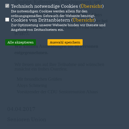
(Busfahrt, Kaffeetrinken, Besichtigungen), und
Technisch notwendige Cookies (
Übersicht
)
werden im Bus eingesammelt.
Die notwendigen Cookies werden allein für den
Anmeldung bis zum 21. April 2017
bei Aloys
ordnungsgemäßen Gebrauch der Webseite benötigt.
Cookies von Drittanbietern (
Übersicht
)
Schmeing
Telefon und Mail siehe oben oder bei
Zur Optimierung unserer Webseite binden wir Dienste und
der CDU-Geschäftsstelle Ahaus, Frau Mura,
Angebote von Drittanbietern ein.
971877.
Alle akzeptieren
Auswahl speichern
Wir können Anmeldungen bis 40 Personen
entgegennehmen.
Wir freuen uns auf Ihre Teilnahme und wünschen
zunächst ein frohes Osterfest.
Mit freundlichen Grüßen
Aloys Schmeing
Vorsitzender der CDU Seniorenunion Ahaus
04.04.2017
Senioren Union