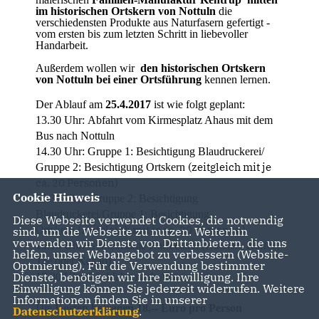
im historischen Ortskern von Nottuln
die
verschiedensten Produkte aus Naturfasern gefertigt -
vom ersten bis zum letzten Schritt in liebevoller
Handarbeit.
Außerdem wollen wir
den historischen Ortskern
von Nottuln bei einer Ortsführung
kennen lernen.
Der Ablauf am
25.4.2017
ist wie folgt geplant:
13.30 Uhr: Abfahrt vom Kirmesplatz Ahaus mit dem
Bus nach Nottuln
14.30 Uhr: Gruppe 1: Besichtigung Blaudruckerei/
(zeitgleich mit je
Gruppe 2: Besichtigung Ortskern
ca. 20 Personen)
Cookie Hinweis
15.30 Uhr: Gruppe 2: Besichtigung
Blaudruckerei/Gruppe 1: Besichtigung
Diese Webseite verwendet Cookies, die notwendig
(zeitgleich mit je ca. 20 Personen)
Ortskern
sind, um die Webseite zu nutzen. Weiterhin
verwenden wir Dienste von Drittanbietern, die uns
16.15 Uhr: Gemeinsame Kaffeetafel (Kuchen, Kaffee,
helfen, unser Webangebot zu verbessern (Website-
Tee oder Kakao)
Optmierung). Für die Verwendung bestimmter
Dienste, benötigen wir Ihre Einwilligung. Ihre
17.30 Uhr: Rückfahrt nach Ahaus
Einwilligung können Sie jederzeit widerrufen. Weitere
Informationen finden Sie in unserer
Die
Kosten betragen 18,-- Euro pro Person
Datenschutzerklärung
.