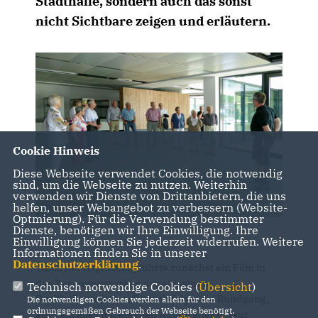
Stadthalle, sondern auch das sonst
nicht Sichtbare zeigen und erläutern.
Cookie Hinweis
Diese Webseite verwendet Cookies, die notwendig
sind, um die Webseite zu nutzen. Weiterhin
verwenden wir Dienste von Drittanbietern, die uns
helfen, unser Webangebot zu verbessern (Website-
Optmierung). Für die Verwendung bestimmter
Dienste, benötigen wir Ihre Einwilligung. Ihre
Einwilligung können Sie jederzeit widerrufen. Weitere
Informationen finden Sie in unserer
Datenschutzerklärung
.
Nach der Begrüßung führte zunächst ein Film in
das Zusammenwirken der einzelnen
Technisch notwendige Cookies (
Übersicht
)
Stadthallenteile ein. Danach folgte ein Rundgang,
Die notwendigen Cookies werden allein für den
ordnungsgemäßen Gebrauch der Webseite benötigt.
auf dem alles mit eigenen Augen angeschaut