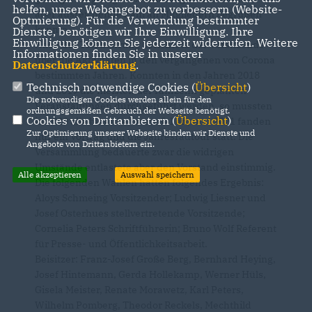
helfen, unser Webangebot zu verbessern (Website-
aber ausreichende Zahl an Mitgliedern begrüßen
Optmierung). Für die Verwendung bestimmter
konnte.
Dienste, benötigen wir Ihre Einwilligung. Ihre
Einwilligung können Sie jederzeit widerrufen. Weitere
Nach der Totenehrung berichtete der Vorsitzende
Informationen finden Sie in unserer
über die Aktivitäten in den vergangenen von Corona
Datenschutzerklärung
.
bestimmten Jahren. Konnten in den Jahren 2018
Technisch notwendige Cookies (
Übersicht
)
und 2019 die meisten der fünfzehn geplanten
Die notwendigen Cookies werden allein für den
Veranstaltungen durchgeführt werden, so mussten
ordnungsgemäßen Gebrauch der Webseite benötigt.
Cookies von Drittanbietern (
Übersicht
)
in 2020 alle bis auf eine ausfallen, und 2021 fanden
Zur Optimierung unserer Webseite binden wir Dienste und
nur ein Vortrag und die Jahresradtour statt. Die
Angebote von Drittanbietern ein.
Versammlung bedauerte zwar die widrigen
Umstände entlastete aber den Vorstand einstimmig.
Alle akzeptieren
Auswahl speichern
Die folgenden Wahlen hatten folgendes Ergebnis:
Aloys Schmeing Vorsitzender; Ludwig Liesner und
Josef Osterhues stellvertretende Vorsitzende;
Cornelia Peters Schriftführerin; Bruno Wolf Referent
für Presse- und Öffentlichkeitsarbeit.
Beisitzer: Franz-Josef Große Berg, Bernhard Heying,
Josef Hintemann, Gerda Hollekamp, Werner Hüls,
Gisela Meister, Renate Morawetz, Karl Peters,
Wilhelm Pomberg, Theodor Reckels, Mechthild