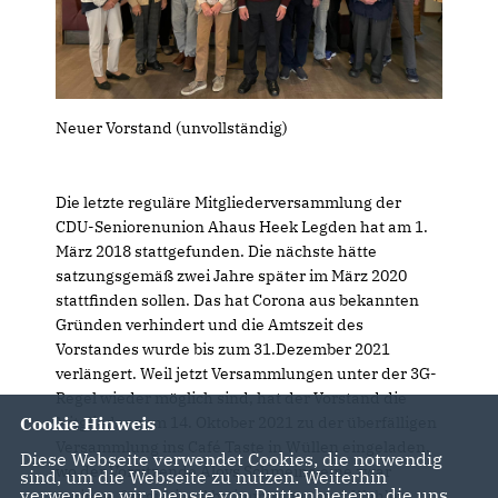
Neuer Vorstand (unvollständig)
Die letzte reguläre Mitgliederversammlung der
CDU-Seniorenunion Ahaus Heek Legden hat am 1.
März 2018 stattgefunden. Die nächste hätte
satzungsgemäß zwei Jahre später im März 2020
stattfinden sollen. Das hat Corona aus bekannten
Gründen verhindert und die Amtszeit des
Vorstandes wurde bis zum 31.Dezember 2021
verlängert. Weil jetzt Versammlungen unter der 3G-
Regel wieder möglich sind, hat der Vorstand die
Mitglieder zum 14. Oktober 2021 zu der überfälligen
Cookie Hinweis
Versammlung ins Café Taste in Wüllen eingeladen,
Diese Webseite verwendet Cookies, die notwendig
wo der Vorsitzende Aloys Schmeing eine zwar
sind, um die Webseite zu nutzen. Weiterhin
verwenden wir Dienste von Drittanbietern, die uns
geringe, für gültige Abstimmungen und Wahlen