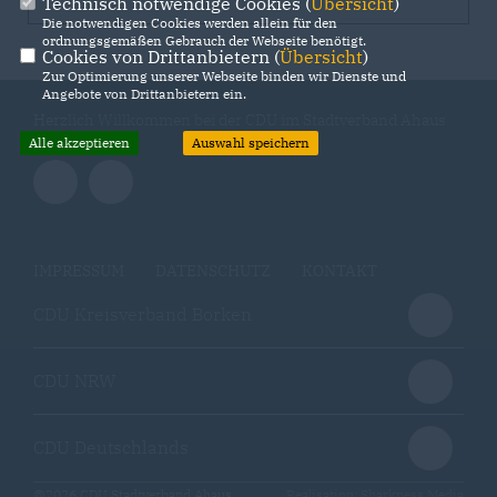
Technisch notwendige Cookies (
Übersicht
)
Die notwendigen Cookies werden allein für den
ordnungsgemäßen Gebrauch der Webseite benötigt.
Cookies von Drittanbietern (
Übersicht
)
Zur Optimierung unserer Webseite binden wir Dienste und
Angebote von Drittanbietern ein.
Herzlich Willkommen bei der CDU im Stadtverband Ahaus
Alle akzeptieren
Auswahl speichern
IMPRESSUM
DATENSCHUTZ
KONTAKT
CDU Kreisverband Borken
CDU NRW
CDU Deutschlands
@2026 CDU Stadtverband Ahaus
Realisation: Sharkness Media