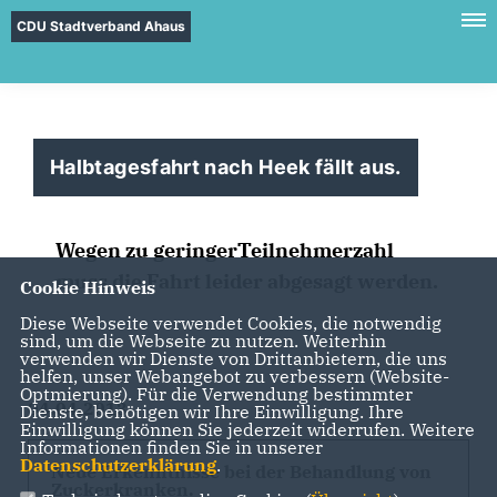
CDU Stadtverband Ahaus
Halbtagesfahrt nach Heek fällt aus.
Wegen zu geringerTeilnehmerzahl
muss die Fahrt leider abgesagt werden.
Cookie Hinweis
Diese Webseite verwendet Cookies, die notwendig
sind, um die Webseite zu nutzen. Weiterhin
verwenden wir Dienste von Drittanbietern, die uns
helfen, unser Webangebot zu verbessern (Website-
Optmierung). Für die Verwendung bestimmter
04.04.2013
Dienste, benötigen wir Ihre Einwilligung. Ihre
Einwilligung können Sie jederzeit widerrufen. Weitere
Informationen finden Sie in unserer
Datenschutzerklärung
.
Neue Erkenntnisse bei der Behandlung von
Zuckerkranken.